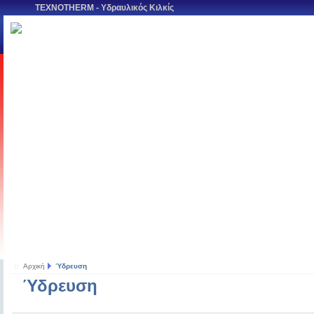
TEXNOTHERM - Υδραυλικός Κιλκίς
::
Αρχική
Ύδρευση
Ύδρευση