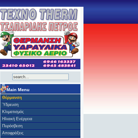
Main Menu
Θέρμανση
Ύδρευση
Κλιματισμός
Ηλιακή Ενέργεια
Πυρόσβεση
Αποφράξεις