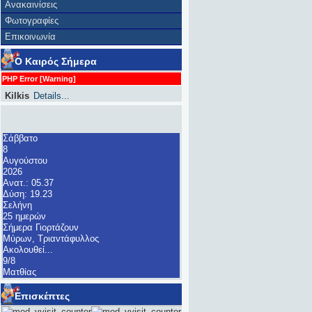
Ανακαινίσεις
Φωτογραφίες
Επικοινωνία
Ο Καιρός Σήμερα
PHP Error [Warning]
Kilkis
Details...
Σάββατο
8
Αυγούστου
2026
Ανατ.: 05.37
Δύση: 19.23
Σελήνη
25 ημερών
Σήμερα Γιορτάζουν
Μύρων, Τριαντάφυλλος
Ακολουθεί...
9/8
Ματθίας
Επισκέπτες