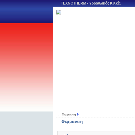
TEXNOTHERM - Υδραυλικός Κιλκίς
::
Θέρμανση
Θέρμανση