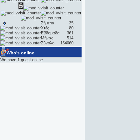
Σήμερα
35
Χτές
80
Εβδομαδα
361
Μήνας
514
Σύνολο
154060
Who's online
We have 1 guest online